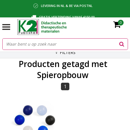
LEVERING IN NL & BE VIA POSTNL
GRATIS VERZENDING VANAF €150,00
0
BETALING VIA IDEAL, BANCONTACT OF FACTUUR
FILTERS
Producten getagd met
Spieropbouw
1