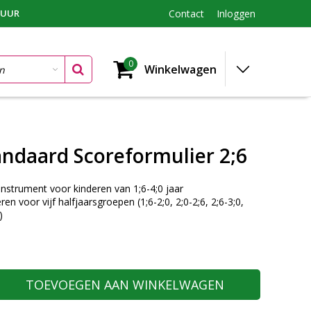
TUUR
Contact
Inloggen
0
Winkelwagen
andaard Scoreformulier 2;6
instrument voor kinderen van 1;6-4;0 jaar
eren voor vijf halfjaarsgroepen (1;6-2;0, 2;0-2;6, 2;6-3;0,
)
TOEVOEGEN AAN WINKELWAGEN