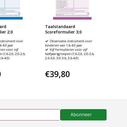
ard
Taalstandaard
Taals
ier 2;0
Scoreformulier 3;0
Scoref
instrument voor
Observatie instrument voor
Obser
-4;0 jaar
kinderen van 1;6-4;0 jaar
kinderen
ren voor vijf
Vijf formulieren voor vijf
Vijf 
 (1;6-2;0, 2;0-2;6,
halfjaarsgroepen (1;6-2;0, 2;0-2;6,
halfjaars
3;6-4;0)
2;6-3;0, 3;0-3;6, 3;6-4;0)
2;6-3;0, 3
0
€39,80
€39
Abonneer