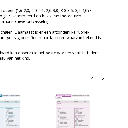
oepen (1;6-2;0, 2;0-2;6, 2;6-3;0, 3;0-3;6, 3;6-4;0) •
ologie • Genormeerd op basis van theoretisch
communicatieve ontwikkeling
halen. Daarnaast is er een afzonderlijke rubriek
bare gedrag betreffen maar factoren waarvan bekend is
ndaard kan observatie het beste worden verricht tijdens
eau van het kind.