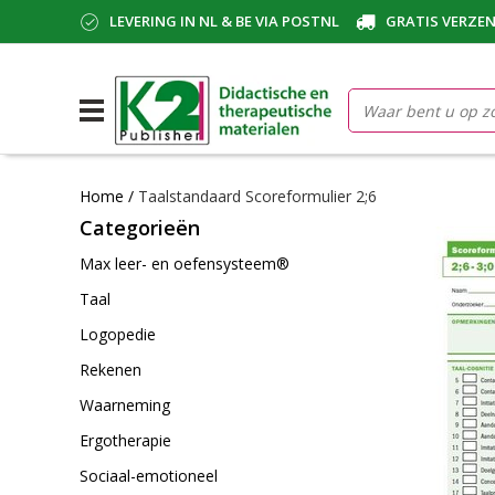
LEVERING IN NL & BE VIA POSTNL
GRATIS VERZEN
Home
/
Taalstandaard Scoreformulier 2;6
Categorieën
Max leer- en oefensysteem®
Taal
Logopedie
Rekenen
Waarneming
Ergotherapie
Sociaal-emotioneel