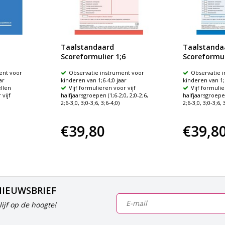
Taalstandaard
Taalstanda
Scoreformulier 1;6
Scoreformul
ent voor
Observatie instrument voor
Observatie 
ar
kinderen van 1;6-4;0 jaar
kinderen van 1;6
ellen
Vijf formulieren voor vijf
Vijf formulie
vijf
halfjaarsgroepen (1;6-2;0, 2;0-2;6,
halfjaarsgroepen
2;6-3;0, 3;0-3;6, 3;6-4;0)
2;6-3;0, 3;0-3;6, 
€39,80
€39,8
NIEUWSBRIEF
ijf op de hoogte!