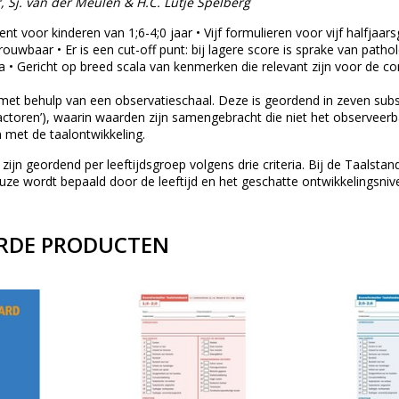
r, Sj. van der Meulen & H.C. Lutje Spelberg
nt voor kinderen van 1;6-4;0 jaar • Vijf formulieren voor vijf halfjaarsgr
ouwbaar • Er is een cut-off punt: bij lagere score is sprake van path
a • Gericht op breed scala van kenmerken die relevant zijn voor de 
 met behulp van een observatieschaal. Deze is geordend in zeven subsc
actoren’), waarin waarden zijn samengebracht die niet het observeer
 met de taalontwikkeling.
zijn geordend per leeftijdsgroep volgens drie criteria. Bij de Taalsta
uze wordt bepaald door de leeftijd en het geschatte ontwikkelingsniv
RDE PRODUCTEN