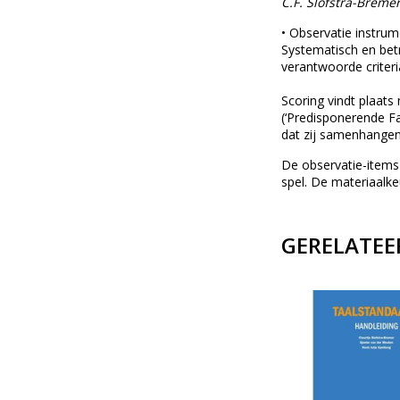
C.F. Slofstra-Breme
• Observatie instrume
Systematisch en betr
verantwoorde criteri
Scoring vindt plaats
(‘Predisponerende F
dat zij samenhangen
De observatie-items 
spel. De materiaalke
GERELATEE