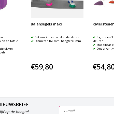
Balansegels maxi
Rivierstene
en
Set van 7 in verschillende kleuren
3 grote en 3 
 en de totale
Diameter 160 mm, hoogte 90 mm
kleuren
Stapelbaar e
etstukken
Onderkant va
pel)
€59,80
€54,8
NIEUWSBRIEF
ijf op de hoogte!