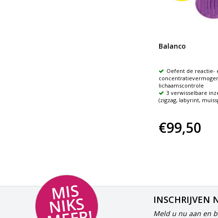
Balanco
Oefent de reactie- 
concentratievermogen
lichaamscontrole
3 verwisselbare inz
(zigzag, labyrint, muiss
€99,50
MI
S
NI
K
M
E
E
S
INSCHRIJVEN 
Meld u nu aan en bl