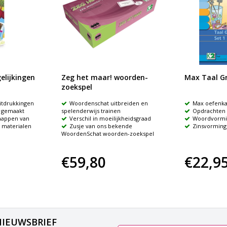
elijkingen
Zeg het maar! woorden-
Max Taal Gr
zoekspel
uitdrukkingen
Woordenschat uitbreiden en
Max oefenka
g gemaakt
spelenderwijs trainen
Opdrachten 
happen van
Verschil in moeilijkheidsgraad
Woordvormi
f materialen
Zusje van ons bekende
Zinsvorming
WoordenSchat woorden-zoekspel
€59,80
€22,9
NIEUWSBRIEF