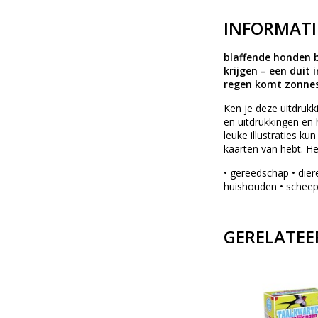
INFORMATI
blaffende honden b
krijgen – een duit
regen komt zonnes
Ken je deze uitdruk
en uitdrukkingen en 
leuke illustraties k
kaarten van hebt. H
• gereedschap • diere
huishouden • scheepv
GERELATEE