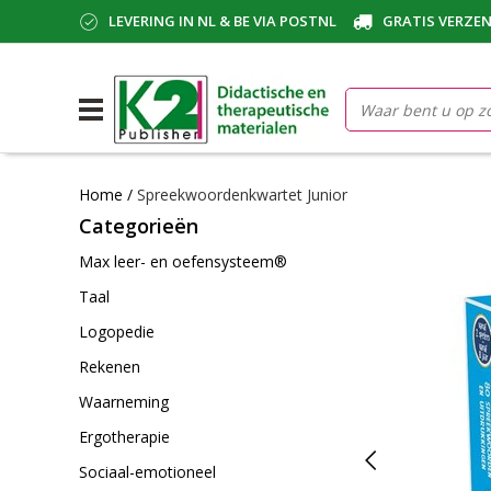
LEVERING IN NL & BE VIA POSTNL
GRATIS VERZEN
Home
/
Spreekwoordenkwartet Junior
Categorieën
Max leer- en oefensysteem®
Taal
Logopedie
Rekenen
Waarneming
Ergotherapie
Sociaal-emotioneel