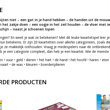
E
ijten niet – een gat in je hand hebben – de handen uit de mouw
 in het zakje doen – een oogje in het zeil houden – de vloer met
chijn – naast je schoenen lopen
kingen? En weet je wat ze betekenen? Met dit leuke kwartetspel leer 
hun betekenis. Er zijn 20 kwartetten over allerlei categorieën, zoals d
un je ze makkelijk onthouden. Vraag je medespelers naar de ontbrekend
eb je een categorie compleet, dan heb je een kwartet. Wie de meeste
n • vuur • geld • dieren • het hart • de hand • het hoofd • haren • eten 
aart • de was • kleuren • boerderijdieren
RDE PRODUCTEN