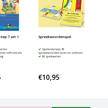
oep 7 set 1
Spreekwoordenspel
Spree
arten
Spelenderwijs 78
80 s
met zelfcontrole
spreekwoorden leren en oefenen
uitdrukk
ng
80 spelkaarten
Verde
Leeft
5
€10,95
€10