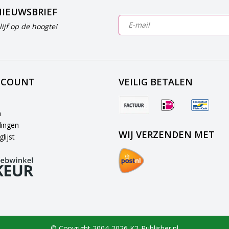
NIEUWSBRIEF
ijf op de hoogte!
CCOUNT
VEILIG BETALEN
n
lingen
WIJ VERZENDEN MET
lijst
© Copyright 2004-2026 K2-Publisher.nl