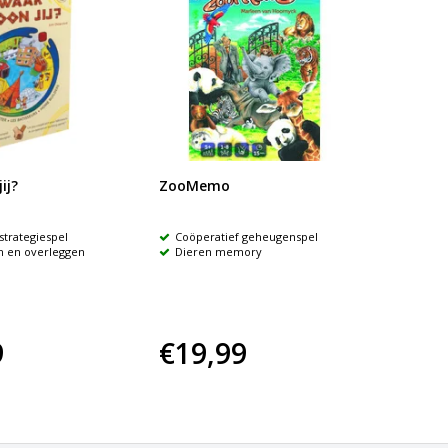
ij?
ZooMemo
Kleine
strategiespel
Coöperatief geheugenspel
Coöpe
n en overleggen
Dieren memory
Eenvo
kindere
het spel
9
€19,99
€29