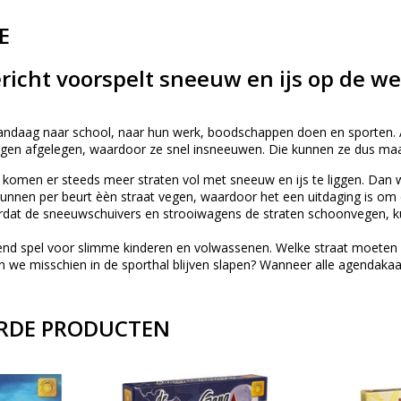
E
richt voorspelt sneeuw en ijs op de w
 vandaag naar school, naar hun werk, boodschappen doen en sporten. A
gen afgelegen, waardoor ze snel insneeuwen. Die kunnen ze dus maa
komen er steeds meer straten vol met sneeuw en ijs te liggen. Dan 
unnen per beurt èèn straat vegen, waardoor het een uitdaging is om 
t de sneeuwschuivers en strooiwagens de straten schoonvegen, kunn
gend spel voor slimme kinderen en volwassenen. Welke straat moeten w
we misschien in de sporthal blijven slapen? Wanneer alle agendakaarte
RDE PRODUCTEN