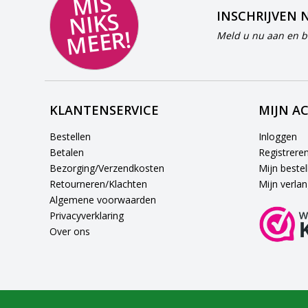
MI
S
NI
K
M
E
E
S
INSCHRIJVEN 
R!
Meld u nu aan en bl
KLANTENSERVICE
MIJN A
Bestellen
Inloggen
Betalen
Registrere
Bezorging/Verzendkosten
Mijn bestel
Retourneren/Klachten
Mijn verlang
Algemene voorwaarden
Privacyverklaring
Over ons