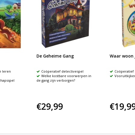
De Geheime Gang
Waar woon j
e leren
Coöperatief detectivespel
Coöperatief 
Welke kostbare voorwerpen in
Vooruitkijke
chapsspel
de gang zijn verborgen?
€29,99
€19,9