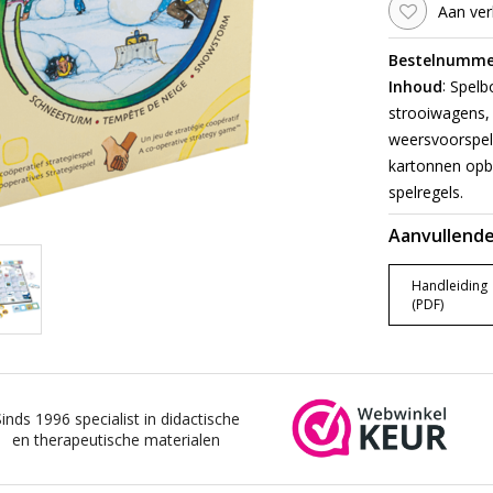
Aan ver
Bestelnumme
:
Inhoud
Spelbo
strooiwagens, 
weersvoorspell
kartonnen opb
spelregels.
Aanvullende
Handleiding
(PDF)
Sinds 1996 specialist in didactische
en therapeutische materialen