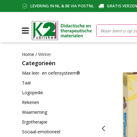
LEVERING IN NL & BE VIA POSTNL
GRATIS VERZEN
Home
/
Winter
Categorieën
Max leer- en oefensysteem®
Taal
Logopedie
Rekenen
Waarneming
Ergotherapie
Sociaal-emotioneel