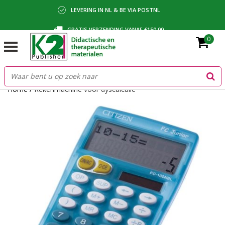
LEVERING IN NL & BE VIA POSTNL
GRATIS VERZENDING VANAF €150,00
0
BETALING VIA IDEAL, BANCONTACT OF FACTUUR
Home
/
Rekenmachine voor dyscalculie