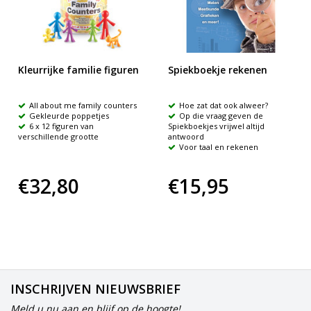
Kleurrijke familie figuren
Spiekboekje rekenen
All about me family counters
Hoe zat dat ook alweer?
Gekleurde poppetjes
Op die vraag geven de
6 x 12 figuren van
Spiekboekjes vrijwel altijd
verschillende grootte
antwoord
Voor taal en rekenen
€32,80
€15,95
INSCHRIJVEN NIEUWSBRIEF
Meld u nu aan en blijf op de hoogte!