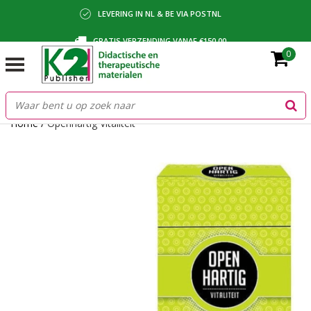
LEVERING IN NL & BE VIA POSTNL
GRATIS VERZENDING VANAF €150,00
0
BETALING VIA IDEAL, BANCONTACT OF FACTUUR
Home
/
Openhartig Vitaliteit