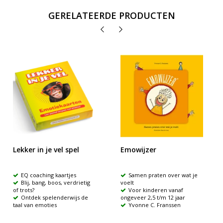
GERELATEERDE PRODUCTEN
Lekker in je vel spel
Emowijzer
EQ coaching kaartjes
Samen praten over wat je
Blij, bang, boos, verdrietig
voelt
of trots?
Voor kinderen vanaf
Ontdek spelenderwijs de
ongeveer 2,5 t/m 12 jaar
taal van emoties
Yvonne C. Franssen