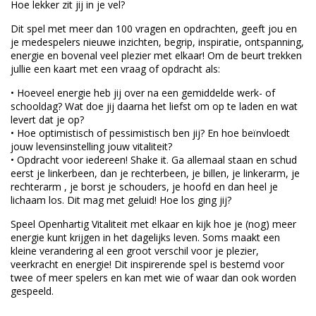
Hoe lekker zit jij in je vel?
Dit spel met meer dan 100 vragen en opdrachten, geeft jou en
je medespelers nieuwe inzichten, begrip, inspiratie, ontspanning,
energie en bovenal veel plezier met elkaar! Om de beurt trekken
jullie een kaart met een vraag of opdracht als:
• Hoeveel energie heb jij over na een gemiddelde werk- of
schooldag? Wat doe jij daarna het liefst om op te laden en wat
levert dat je op?
• Hoe optimistisch of pessimistisch ben jij? En hoe beïnvloedt
jouw levensinstelling jouw vitaliteit?
• Opdracht voor iedereen! Shake it. Ga allemaal staan en schud
eerst je linkerbeen, dan je rechterbeen, je billen, je linkerarm, je
rechterarm , je borst je schouders, je hoofd en dan heel je
lichaam los. Dit mag met geluid! Hoe los ging jij?
Speel Openhartig Vitaliteit met elkaar en kijk hoe je (nog) meer
energie kunt krijgen in het dagelijks leven. Soms maakt een
kleine verandering al een groot verschil voor je plezier,
veerkracht en energie! Dit inspirerende spel is bestemd voor
twee of meer spelers en kan met wie of waar dan ook worden
gespeeld.