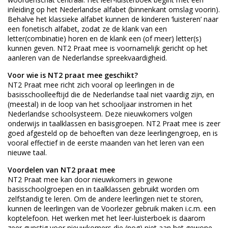
inleiding op het Nederlandse alfabet (binnenkant omslag voorin).
Behalve het klassieke alfabet kunnen de kinderen ‘luisteren’ naar
een fonetisch alfabet, zodat ze de klank van een
letter(combinatie) horen en de klank een (of meer) letter(s)
kunnen geven. NT2 Praat mee is voornamelijk gericht op het
aanleren van de Nederlandse spreekvaardigheid.
Voor wie is NT2 praat mee geschikt?
NT2 Praat mee richt zich vooral op leerlingen in de
basisschoolleeftijd die de Nederlandse taal niet vaardig zijn, en
(meestal) in de loop van het schooljaar instromen in het
Nederlandse schoolsysteem. Deze nieuwkomers volgen
onderwijs in taalklassen en basisgroepen. NT2 Praat mee is zeer
goed afgesteld op de behoeften van deze leerlingengroep, en is
vooral effectief in de eerste maanden van het leren van een
nieuwe taal.
Voordelen van NT2 praat mee
NT2 Praat mee kan door nieuwkomers in gewone
basisschoolgroepen en in taalklassen gebruikt worden om
zelfstandig te leren. Om de andere leerlingen niet te storen,
kunnen de leerlingen van de Voorlezer gebruik maken i.c.m. een
koptelefoon. Het werken met het leer-luisterboek is daarom
zeer gunstig voor nieuwkomers die (nog) niet aan het gewone