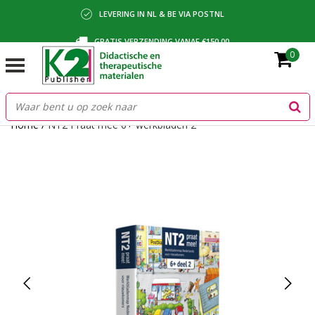
LEVERING IN NL & BE VIA POSTNL
GRATIS VERZENDING VANAF €150,00
0
BETALING VIA IDEAL, BANCONTACT OF FACTUUR
Home
/
NT2 Praat mee 6+ werkbladen 2