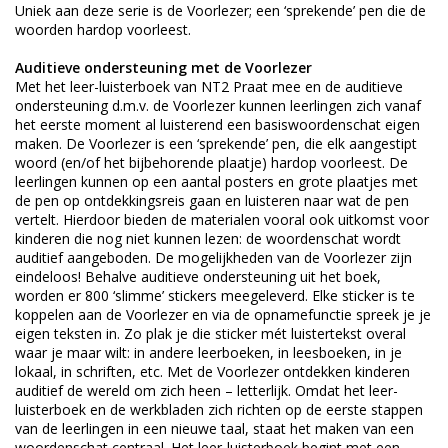
Uniek aan deze serie is de Voorlezer; een ‘sprekende’ pen die de
woorden hardop voorleest.
Auditieve ondersteuning met de Voorlezer
Met het leer-luisterboek van NT2 Praat mee en de auditieve
ondersteuning d.m.v. de Voorlezer kunnen leerlingen zich vanaf
het eerste moment al luisterend een basiswoordenschat eigen
maken. De Voorlezer is een ‘sprekende’ pen, die elk aangestipt
woord (en/of het bijbehorende plaatje) hardop voorleest. De
leerlingen kunnen op een aantal posters en grote plaatjes met
de pen op ontdekkingsreis gaan en luisteren naar wat de pen
vertelt. Hierdoor bieden de materialen vooral ook uitkomst voor
kinderen die nog niet kunnen lezen: de woordenschat wordt
auditief aangeboden. De mogelijkheden van de Voorlezer zijn
eindeloos! Behalve auditieve ondersteuning uit het boek,
worden er 800 ‘slimme’ stickers meegeleverd. Elke sticker is te
koppelen aan de Voorlezer en via de opnamefunctie spreek je je
eigen teksten in. Zo plak je die sticker mét luistertekst overal
waar je maar wilt: in andere leerboeken, in leesboeken, in je
lokaal, in schriften, etc. Met de Voorlezer ontdekken kinderen
auditief de wereld om zich heen – letterlijk. Omdat het leer-
luisterboek en de werkbladen zich richten op de eerste stappen
van de leerlingen in een nieuwe taal, staat het maken van een
woordenschat centraal. Het leer-luisterboek begint met een