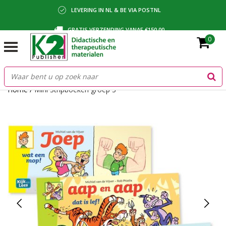
LEVERING IN NL & BE VIA POSTNL
GRATIS VERZENDING VANAF €150,00
0
BETALING VIA IDEAL, BANCONTACT OF FACTUUR
Home
/
Mini Stripboeken groep 3