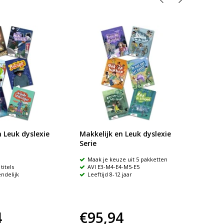
 Leuk dyslexie
Makkelijk en Leuk dyslexie
Theate
Serie
Maak je keuze uit 5 pakketten
Maak 
titels
AVI E3-M4-E4-M5-E5
verschi
endelijk
Leeftijd 8-12 jaar
4
€95,94
€18