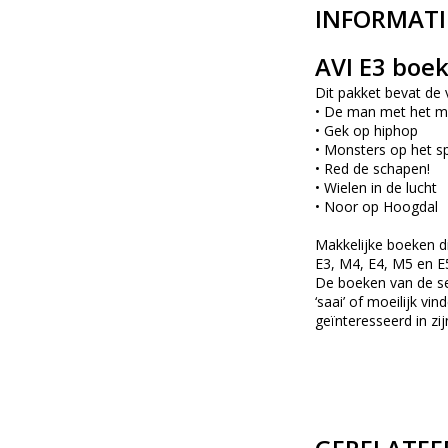
INFORMATI
AVI E3 boe
Dit pakket bevat de
• De man met het m
• Gek op hiphop
• Monsters op het s
• Red de schapen!
• Wielen in de lucht
• Noor op Hoogdal
Makkelijke boeken die
E3, M4, E4, M5 en E5 
De boeken van de se
‘saai’ of moeilijk v
geïnteresseerd in zi