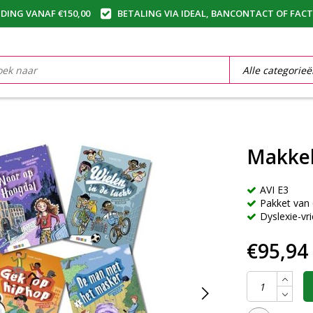
DING VANAF €150,00
BETALING VIA IDEAL, BANCONTACT OF FAC
Makkel
AVI E3
Pakket van 6
Dyslexie-vri
€95,94