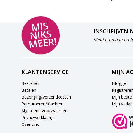
MI
S
NI
K
M
E
E
S
INSCHRIJVEN 
R!
Meld u nu aan en bl
KLANTENSERVICE
MIJN A
Bestellen
Inloggen
Betalen
Registrere
Bezorging/Verzendkosten
Mijn bestel
Retourneren/Klachten
Mijn verlang
Algemene voorwaarden
Privacyverklaring
Over ons