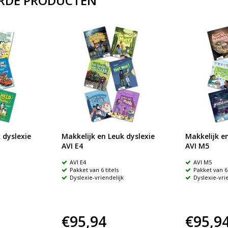
RDE PRODUCTEN
 dyslexie
Makkelijk en Leuk dyslexie
Makkelijk en
AVI E4
AVI M5
AVI E4
AVI M5
Pakket van 6 titels
Pakket van 6 
Dyslexie-vriendelijk
Dyslexie-vri
€95,94
€95,9