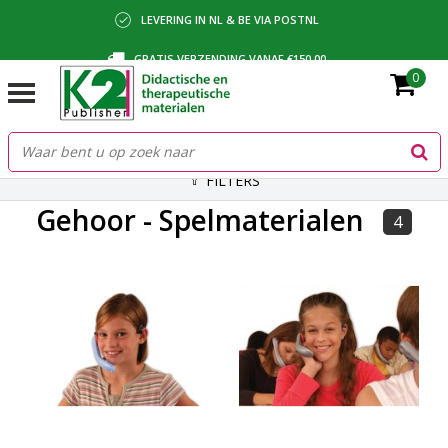
LEVERING IN NL & BE VIA POSTNL
GRATIS VERZENDING VANAF €150,00
0
BETALING VIA IDEAL, BANCONTACT OF FACTUUR
FILTERS
Gehoor - Spelmaterialen
4