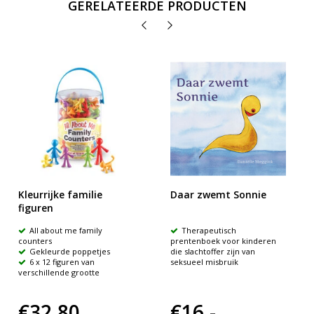
GERELATEERDE PRODUCTEN
Kleurrijke familie
Daar zwemt Sonnie
figuren
All about me family
Therapeutisch
counters
prentenboek voor kinderen
Gekleurde poppetjes
die slachtoffer zijn van
6 x 12 figuren van
seksueel misbruik
verschillende grootte
€32,80
€16,-