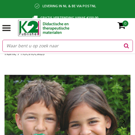
LEVERING IN NL & BE VIA POSTNL
GRATIS VERZENDING VANAF €150,00
0
BETALING VIA IDEAL, BANCONTACT OF FACTUUR
Home
/
Hoeihoeikus