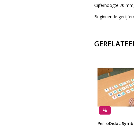
Cijferhoogte 70 mm,
Beginnende gecijfe
GERELATEE
%
len
Spoorcijfers
PerfoDidac Symb