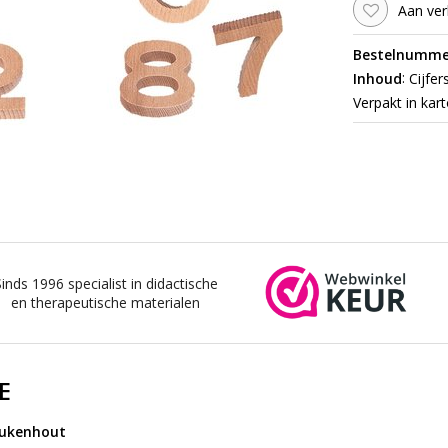
Aan ver
Bestelnumme
:
Inhoud
Cijfer
Verpakt in kar
Sinds 1996 specialist in didactische
en therapeutische materialen
E
beukenhout