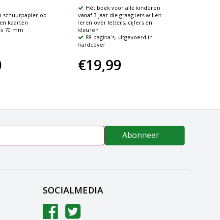
Hét boek voor alle kinderen
37 tas
 schuurpapier op
vanaf 3 jaar die graag iets willen
Lette
nen kaarten
leren over letters, cijfers en
Even 
 x 70 mm
kleuren
oneven 
88 pagina`s, uitgevoerd in
hardcover
0
€19,99
€19
Abonneer
SOCIALMEDIA