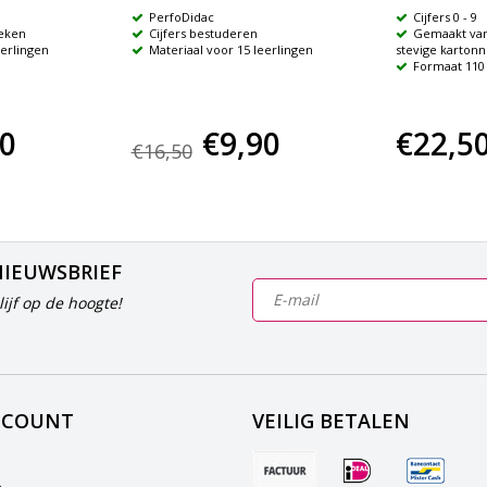
PerfoDidac
Cijfers 0 - 9
eken
Cijfers bestuderen
Gemaakt van
eerlingen
Materiaal voor 15 leerlingen
stevige karton
Formaat 110
90
€9,90
€22,5
€16,50
NIEUWSBRIEF
ijf op de hoogte!
CCOUNT
VEILIG BETALEN