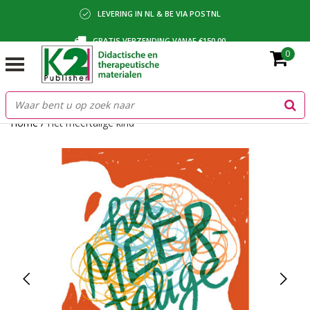
LEVERING IN NL & BE VIA POSTNL
GRATIS VERZENDING VANAF €150,00
0
BETALING VIA IDEAL, BANCONTACT OF FACTUUR
Home
/
Het meertalige kind