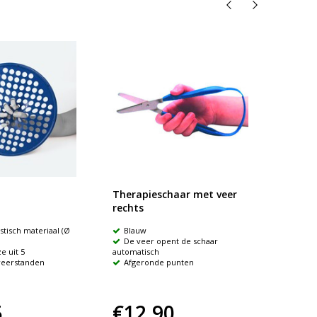
Therapieschaar met veer
Sattle
rechts
stisch materiaal (Ø
Blauw
Ontwi
De veer opent de schaar
voor pe
e uit 5
automatisch
Te ge
weerstanden
Afgeronde punten
rechtsha
5
€12,90
€2,