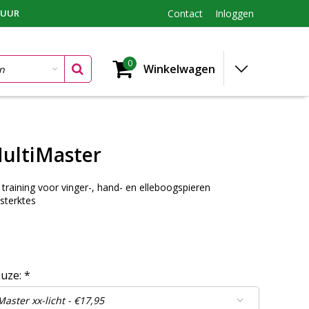
TUUR
Contact
Inloggen
0
Winkelwagen
ultiMaster
 training voor vinger-, hand- en elleboogspieren
 sterktes
euze:
*