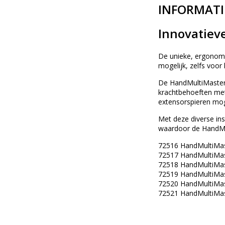
INFORMATI
Innovatieve
De unieke, ergonomis
mogelijk, zelfs voor
De HandMultiMaster i
krachtbehoeften met 
extensorspieren moge
Met deze diverse ins
waardoor de HandMult
72516 HandMultiMast
72517 HandMultiMast
72518 HandMultiMast
72519 HandMultiMas
72520 HandMultiMas
72521 HandMultiMast