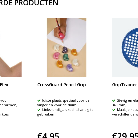
RDE PRODUCTEN
Flex
CrossGuard Pencil Grip
GripTrainer
 voor
Juiste plaats speciaal voor de
Stevig en ela
nderarmen,
vinger en voor de duim
360 mm)
Linkshandig als rechtshandig te
Maak je keuz
erktes
gebruiken
verschillende 
€4,95
€29,9