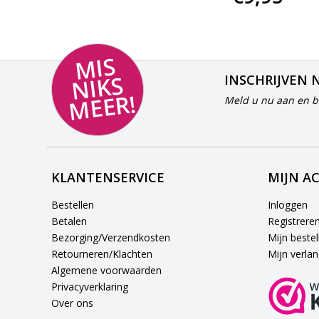
MI
S
NI
K
M
E
E
S
INSCHRIJVEN 
R!
Meld u nu aan en bl
KLANTENSERVICE
MIJN A
Bestellen
Inloggen
Betalen
Registrere
Bezorging/Verzendkosten
Mijn bestel
Retourneren/Klachten
Mijn verlang
Algemene voorwaarden
Privacyverklaring
Over ons