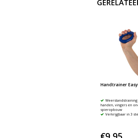
GERELATEE
Flexibele oefenstaaf
Handtrainer Easy
oriek
Versterking van hand en pols,
Weerstandstraining
e
onderarm en schouder
handen, vingers en o
Drukken, knijpen, kneden
spieropbouw
Verkrijgbaar in 3 st
€18,95
€9,95