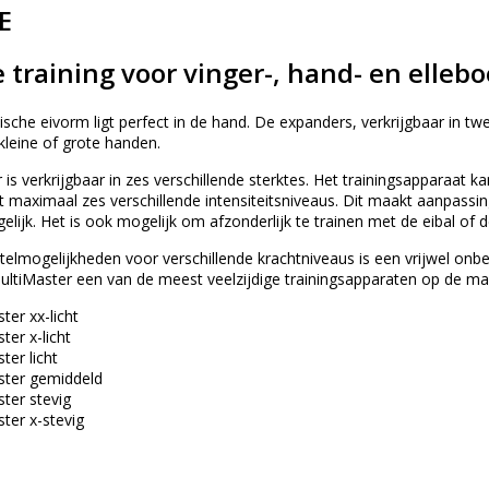
E
 training voor vinger-, hand- en elleb
che eivorm ligt perfect in de hand. De expanders, verkrijgbaar in tw
 kleine of grote handen.
s verkrijgbaar in zes verschillende sterktes. Het trainingsapparaat 
maximaal zes verschillende intensiteitsniveaus. Dit maakt aanpassing
lijk. Het is ook mogelijk om afzonderlijk te trainen met de eibal of 
telmogelijkheden voor verschillende krachtniveaus is een vrijwel onbe
iMaster een van de meest veelzijdige trainingsapparaten op de markt 
er xx-licht
er x-licht
er licht
ter gemiddeld
ter stevig
er x-stevig