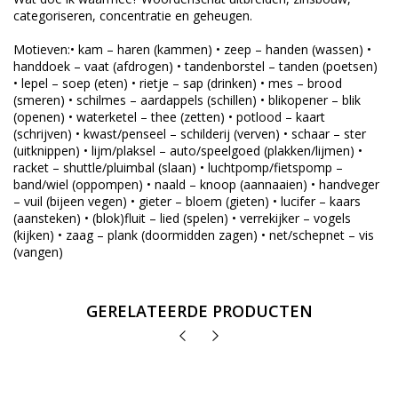
categoriseren, concentratie en geheugen.
Motieven:• kam – haren (kammen) • zeep – handen (wassen) •
handdoek – vaat (afdrogen) • tandenborstel – tanden (poetsen)
• lepel – soep (eten) • rietje – sap (drinken) • mes – brood
(smeren) • schilmes – aardappels (schillen) • blikopener – blik
(openen) • waterketel – thee (zetten) • potlood – kaart
(schrijven) • kwast/penseel – schilderij (verven) • schaar – ster
(uitknippen) • lijm/plaksel – auto/speelgoed (plakken/lijmen) •
racket – shuttle/pluimbal (slaan) • luchtpomp/fietspomp –
band/wiel (oppompen) • naald – knoop (aannaaien) • handveger
– vuil (bijeen vegen) • gieter – bloem (gieten) • lucifer – kaars
(aansteken) • (blok)fluit – lied (spelen) • verrekijker – vogels
(kijken) • zaag – plank (doormidden zagen) • net/schepnet – vis
(vangen)
GERELATEERDE PRODUCTEN