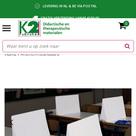
LEVERING IN NL & BE VIA POSTNL
GRATIS VERZENDING VANAF €150,00
0
BETALING VIA IDEAL, BANCONTACT OF FACTUUR
Home
/
Afschermstandaard