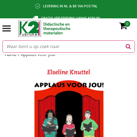
LEVERING IN NL & BE VIA POSTNL
GRATIS VERZENDING VANAF €150,00
0
BETALING VIA IDEAL, BANCONTACT OF FACTUUR
Home
/
Applaus voor jou!