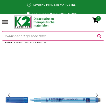
LEVERING IN NL & BE VIA POSTNL
GRATIS VERZENDING VANAF €150,00
0
BETALING VIA IDEAL, BANCONTACT OF FACTUUR
Home
/
Max Markers blauw