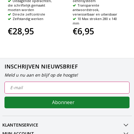
Uitdagende opdrachten,
oefensysteem
die schriftelijk gemaakt
Transparente
moeten worden
antwoordstrook,
Directe zelfcontrole
verwisselbaar en uitwisbaar
Zelfstandig werken
10 Max stroken 280 x 140
mm
€28,95
€6,95
INSCHRIJVEN NIEUWSBRIEF
Meld u nu aan en blijf op de hoogte!
Abonneer
KLANTENSERVICE
MIJN ACCOUNT