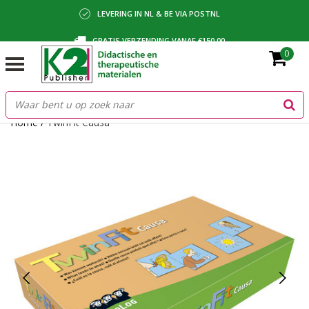
LEVERING IN NL & BE VIA POSTNL
GRATIS VERZENDING VANAF €150,00
0
BETALING VIA IDEAL, BANCONTACT OF FACTUUR
Home
/
TwinFit Causa