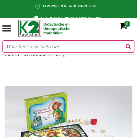
LEVERING IN NL & BE VIA POSTNL
GRATIS VERZENDING VANAF €150,00
0
BETALING VIA IDEAL, BANCONTACT OF FACTUUR
Home
/
Toverwoorden klank g