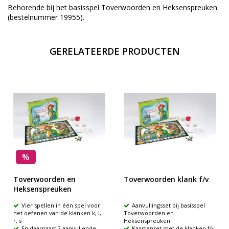
Behorende bij het basisspel Toverwoorden en Heksenspreuken
(bestelnummer 19955).
GERELATEERDE PRODUCTEN
%
Toverwoorden en
Toverwoorden klank f/v
Heksenspreuken
Vier spellen in één spel voor
Aanvullingsset bij basisspel
het oefenen van de klanken k, l,
Toverwoorden en
r, s
Heksenspreuken
En daarnaast 2 aanvullende
Kaartenset met de klanken f/v