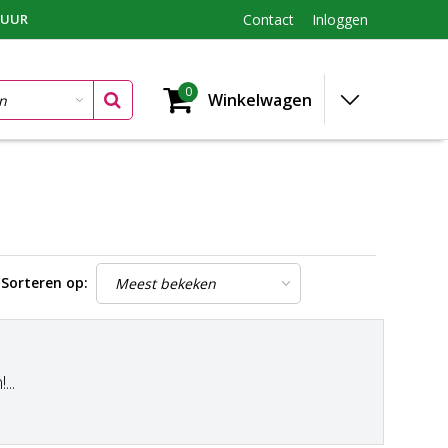
TUUR
Contact
Inloggen
0
Winkelwagen
Sorteren op:
..