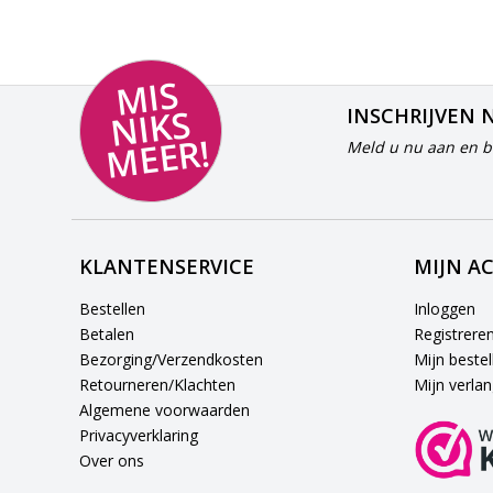
MI
S
NI
K
M
E
E
S
INSCHRIJVEN 
R!
Meld u nu aan en bl
KLANTENSERVICE
MIJN A
Bestellen
Inloggen
Betalen
Registrere
Bezorging/Verzendkosten
Mijn bestel
Retourneren/Klachten
Mijn verlang
Algemene voorwaarden
Privacyverklaring
Over ons