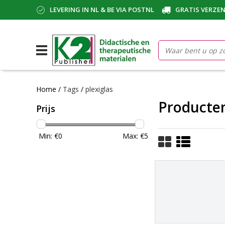
LEVERING IN NL & BE VIA POSTNL
GRATIS VERZEN
Home
/
Tags
/
plexiglas
Producten
Prijs
Min: €
0
Max: €
5