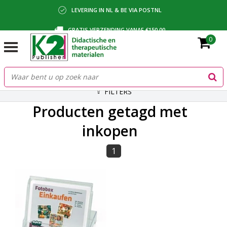
LEVERING IN NL & BE VIA POSTNL
GRATIS VERZENDING VANAF €150,00
0
BETALING VIA IDEAL, BANCONTACT OF FACTUUR
FILTERS
Producten getagd met
inkopen
1