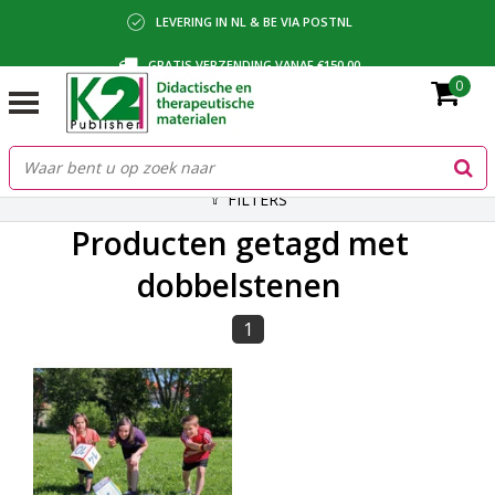
LEVERING IN NL & BE VIA POSTNL
GRATIS VERZENDING VANAF €150,00
0
BETALING VIA IDEAL, BANCONTACT OF FACTUUR
FILTERS
Producten getagd met
dobbelstenen
1