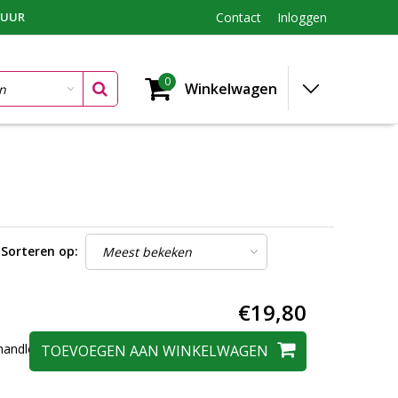
TUUR
Contact
Inloggen
0
Winkelwagen
Sorteren op:
€19,80
andleiding,
TOEVOEGEN AAN WINKELWAGEN