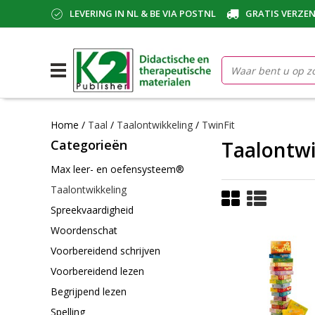
LEVERING IN NL & BE VIA POSTNL
GRATIS VERZEN
Home
/
Taal
/
Taalontwikkeling
/
TwinFit
Categorieën
Taalontwi
Max leer- en oefensysteem®
Taalontwikkeling
Spreekvaardigheid
Woordenschat
Voorbereidend schrijven
Voorbereidend lezen
Begrijpend lezen
Spelling