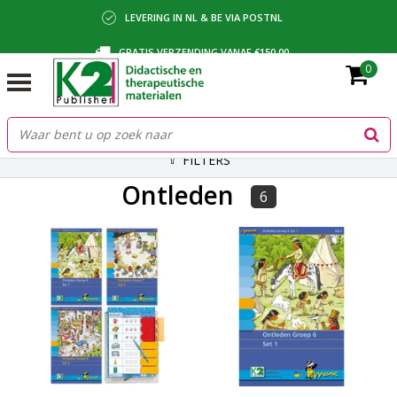
LEVERING IN NL & BE VIA POSTNL
GRATIS VERZENDING VANAF €150,00
0
BETALING VIA IDEAL, BANCONTACT OF FACTUUR
FILTERS
Ontleden
6