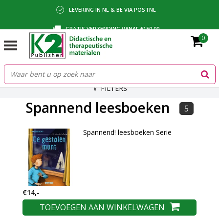
LEVERING IN NL & BE VIA POSTNL
GRATIS VERZENDING VANAF €150,00
0
BETALING VIA IDEAL, BANCONTACT OF FACTUUR
FILTERS
Spannend leesboeken
5
Spannend! leesboeken Serie
€14,-
TOEVOEGEN AAN WINKELWAGEN