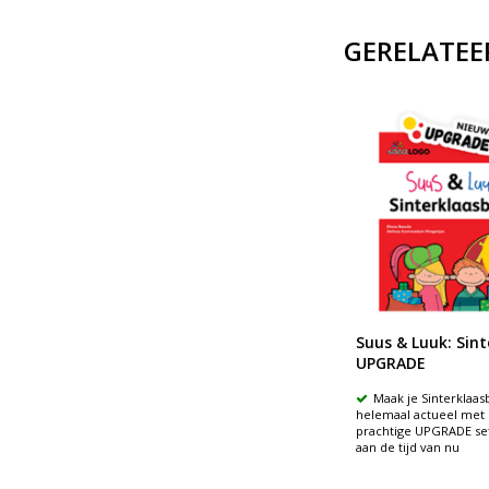
GERELATEE
FST
Suus & Luuk boek: LENTE
Suus & Luuk: Sint
UPGRADE
ormen
Ruime variatie aan werkvormen
Maak je Sinterklaa
g
Spraak- en taalontwikkeling
helemaal actueel met
stimuleren
prachtige UPGRADE set
 en
Luisteren, praten, denken en
aan de tijd van nu
doen