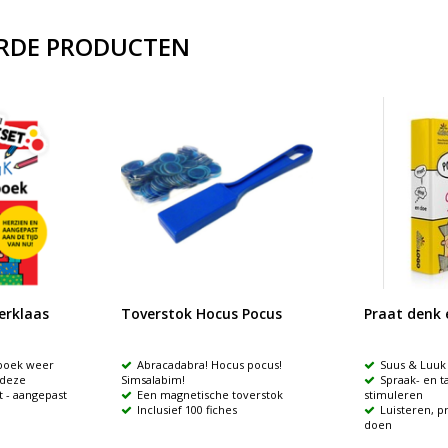
RDE PRODUCTEN
erklaas
Toverstok Hocus Pocus
Praat denk 
sboek weer
Abracadabra! Hocus pocus!
Suus & Luuk
 deze
Simsalabim!
Spraak- en t
 - aangepast
Een magnetische toverstok
stimuleren
Inclusief 100 fiches
Luisteren, p
doen