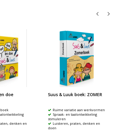
en doe
Suus & Luuk boek: ZOMER
Suus &
 boek
Ruime variatie aan werkvormen
Ruime
aalontwikkeling
Spraak- en taalontwikkeling
Spraa
stimuleren
stimule
raten, denken en
Luisteren, praten, denken en
Luist
doen
doen