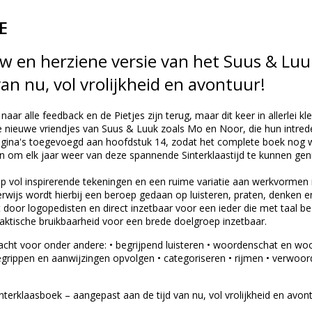
E
w en herziene versie van het Suus & Luu
van nu, vol vrolijkheid en avontuur!
 naar alle feedback en de Pietjes zijn terug, maar dit keer in allerlei kl
de nieuwe vriendjes van Suus & Luuk zoals Mo en Noor, die hun intred
gina's toegevoegd aan hoofdstuk 14, zodat het complete boek nog wa
n om elk jaar weer van deze spannende Sinterklaastijd te kunnen gen
map vol inspirerende tekeningen en een ruime variatie aan werkvorme
erwijs wordt hierbij een beroep gedaan op luisteren, praten, denken e
door logopedisten en direct inzetbaar voor een ieder die met taal bezi
aktische bruikbaarheid voor een brede doelgroep inzetbaar.
cht voor onder andere: • begrijpend luisteren • woordenschat en woor
begrippen en aanwijzingen opvolgen • categoriseren • rijmen • verwoor
nterklaasboek – aangepast aan de tijd van nu, vol vrolijkheid en avont