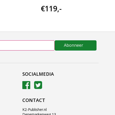
€119,-
€11
Abonneer
SOCIALMEDIA
CONTACT
K2-Publisher.nl
Denemarkenweg 13