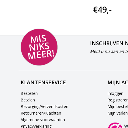
€119,-
€49,-
MI
S
NI
K
M
E
E
S
INSCHRIJVEN 
R!
Meld u nu aan en bl
KLANTENSERVICE
MIJN A
Bestellen
Inloggen
Betalen
Registrere
Bezorging/Verzendkosten
Mijn bestel
Retourneren/Klachten
Mijn verlang
Algemene voorwaarden
Privacyverklaring