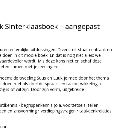
k Sinterklaasboek – aangepast
euren en vrolijke uitdossingen. Diversiteit staat centraal, en
e doen in dit mooie boek.
En dat is nog niet alles: we
ardevoller wordt. Mis deze kans niet en schaf deze
ieten samen met je leerlingen.
n neemt de tweeling Suus en Luuk je mee door het thema
n doen met als doel de spraak- en taalontwikkeling te
g is of wil zijn. Door zijn vorm, uitgebreide
dkennis • begrippenkennis (o.a. voorzetsels, tellen,
den en zinsvorming • verdiepingsvragen • taal-denkrelaties
uur!