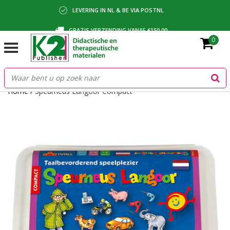
LEVERING IN NL & BE VIA POSTNL
GRATIS VERZENDING VANAF €150,00
0
BETALING VIA IDEAL, BANCONTACT OF FACTUUR
Home
/
Speurneus Langoor Compact