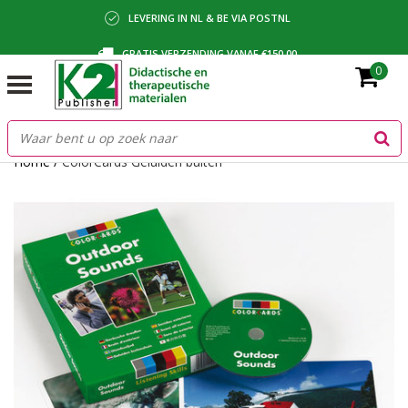
LEVERING IN NL & BE VIA POSTNL
GRATIS VERZENDING VANAF €150,00
0
BETALING VIA IDEAL, BANCONTACT OF FACTUUR
Home
/
ColorCards Geluiden buiten