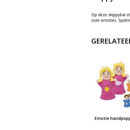
Op deze skippybal s
over emoties. Spelma
GERELATEE
Puzzel 10 emoties
Emotie handpop