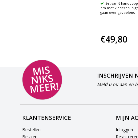
,
Met deze 10 eenvoudige
Set van 6 handpopp
puzzels leren jonge kinderen om
om met kinderen in ge
jpen
vertrouwd te raken met emoties
gaan over gevoelens
en emoties te herkennen
€24,80
€49,80
MI
S
NI
K
M
E
E
S
INSCHRIJVEN 
R!
Meld u nu aan en bl
KLANTENSERVICE
MIJN A
Bestellen
Inloggen
Betalen
Registrere