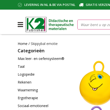
LEVERING IN NL & BE VIA POSTNL
GRATIS VERZEN
Home
/
Skippybal emotie
Categorieën
Max leer- en oefensysteem®
Taal
Logopedie
Rekenen
Waarneming
Ergotherapie
Sociaal-emotioneel