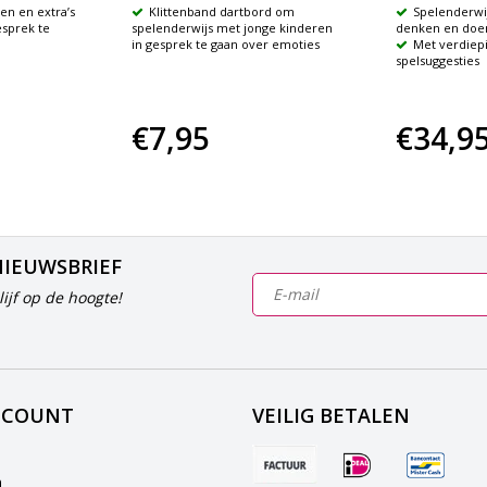
en en extra’s
Klittenband dartbord om
Spelenderwij
sprek te
spelenderwijs met jonge kinderen
denken en doe
in gesprek te gaan over emoties
Met verdiep
spelsuggesties
€7,95
€34,9
NIEUWSBRIEF
ijf op de hoogte!
CCOUNT
VEILIG BETALEN
n