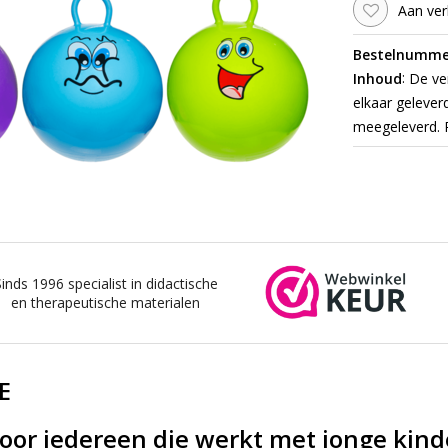
Aan ver
Bestelnumme
:
Inhoud
De ver
elkaar gelever
meegeleverd. P
Sinds 1996 specialist in didactische
en therapeutische materialen
E
voor iedereen die werkt met jonge kin