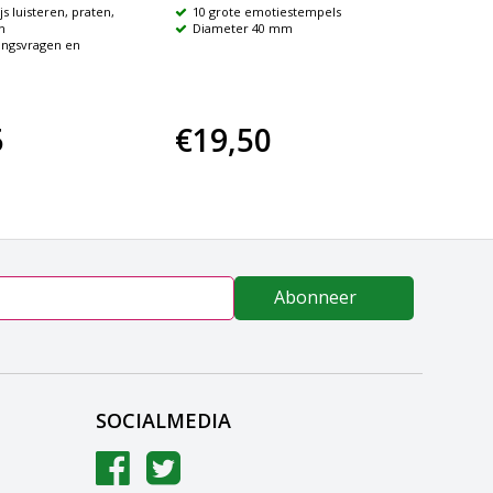
s luisteren, praten,
10 grote emotiestempels
Voorz
n
Diameter 40 mm
blije en
ingsvragen en
Set v
5
€19,50
€2,
Abonneer
SOCIALMEDIA