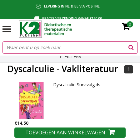
LEVERING IN NL & BE VIA POSTNL
GRATIS VERZENDING VANAF €150,00
0
BETALING VIA IDEAL, BANCONTACT OF FACTUUR
FILTERS
Dyscalculie - Vakliteratuur
1
Dyscalculie Survivalgids
€14,50
TOEVOEGEN AAN WINKELWAGEN