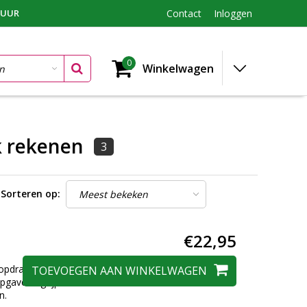
TUUR
Contact
Inloggen
0
Winkelwagen
k rekenen
3
Sorteren op:
€22,95
 opdrachten en
TOEVOEGEN AAN WINKELWAGEN
opgave begrijpen de
n.