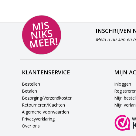
MI
S
NI
K
M
E
E
S
INSCHRIJVEN 
R!
Meld u nu aan en bl
KLANTENSERVICE
MIJN A
Bestellen
Inloggen
Betalen
Registrere
Bezorging/Verzendkosten
Mijn bestel
Retourneren/Klachten
Mijn verlang
Algemene voorwaarden
Privacyverklaring
Over ons