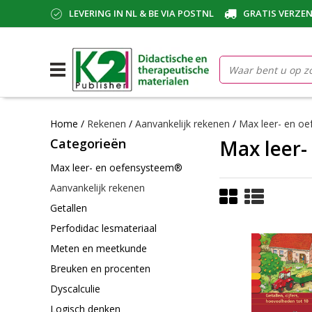
LEVERING IN NL & BE VIA POSTNL
GRATIS VERZEN
Home
/
Rekenen
/
Aanvankelijk rekenen
/
Max leer- en o
Categorieën
Max leer-
Max leer- en oefensysteem®
Aanvankelijk rekenen
Getallen
Perfodidac lesmateriaal
Meten en meetkunde
Breuken en procenten
Dyscalculie
Logisch denken