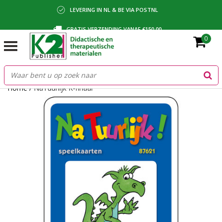
LEVERING IN NL & BE VIA POSTNL
GRATIS VERZENDING VANAF €150,00
0
BETALING VIA IDEAL, BANCONTACT OF FACTUUR
Home
/
NaTuurlijk K-finaal