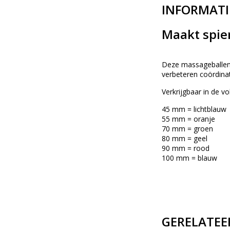
INFORMATI
Maakt spie
Deze massageballen 
verbeteren coördinat
Verkrijgbaar in de v
45 mm = lichtblauw
55 mm = oranje
70 mm = groen
80 mm = geel
90 mm = rood
100 mm = blauw
GERELATEE