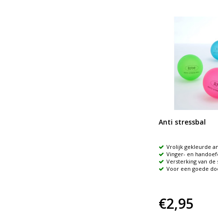
n
Relaxklets
Anti stressbal
Yoga, meditaties, massages,
Vrolijk gekleurde an
voelt
spelletjes en kletsvragen
Vinger- en handoe
n
Om te ontspannen en volle
Versterking van de 
hoofden leger te maken
Voor een goede do
€14,95
€2,95