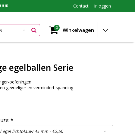
TUUR
Contact
Inloggen
0
Winkelwagen
e egelballen Serie
inger-oefeningen
en gevoeliger en vermindert spanning
euze:
*