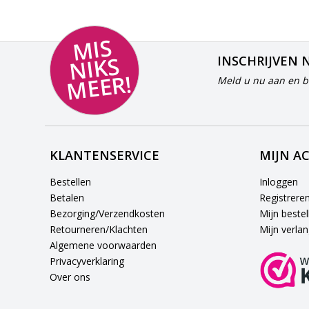
MI
S
NI
K
M
E
E
S
INSCHRIJVEN 
R!
Meld u nu aan en bl
KLANTENSERVICE
MIJN A
Bestellen
Inloggen
Betalen
Registrere
Bezorging/Verzendkosten
Mijn bestel
Retourneren/Klachten
Mijn verlang
Algemene voorwaarden
Privacyverklaring
Over ons