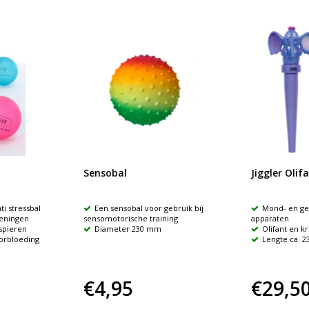
Sensobal
Jiggler Olif
ti stressbal
Een sensobal voor gebruik bij
Mond- en ge
feningen
sensomotorische training
apparaten
spieren
Diameter 230 mm
Olifant en kr
orbloeding
Lengte ca. 
€4,95
€29,5