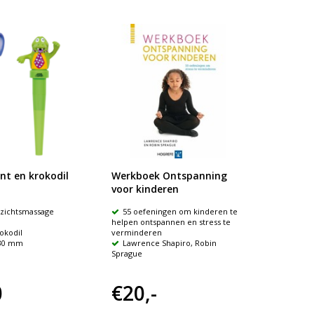
ant en krokodil
Werkboek Ontspanning
Top-t
voor kinderen
bewee
zichtsmassage
55 oefeningen om kinderen te
Energ
helpen ontspannen en stress te
Comb
okodil
verminderen
met spee
230 mm
Lawrence Shapiro, Robin
55 b
Sprague
0
€20,-
€18