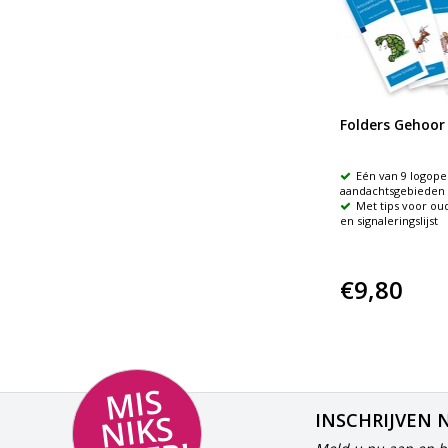
Folders Gehoor
Eén van 9 logope
aandachtsgebieden
Met tips voor oud
en signaleringslijst
€9,80
MI
S
NI
K
M
E
E
S
INSCHRIJVEN 