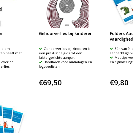
n
Gehoorverlies bij kinderen
Folders Aud
vaardighe
eld om
Gehoorverlies bij kinderen is
Eén van 9 
ken heeft met
een praktische gids tot een
aandachtsgeb
luistergerichte aanpak
Met tips vo
 over de
Handboek voor audiologen en
en signalerings
erlies
logopedisten
€69,50
€9,80