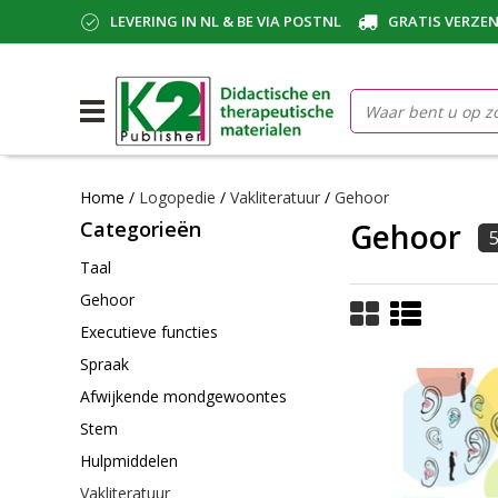
LEVERING IN NL & BE VIA POSTNL
GRATIS VERZEN
Home
/
Logopedie
/
Vakliteratuur
/
Gehoor
Categorieën
Gehoor
Taal
Gehoor
Executieve functies
Spraak
Afwijkende mondgewoontes
Stem
Hulpmiddelen
Vakliteratuur