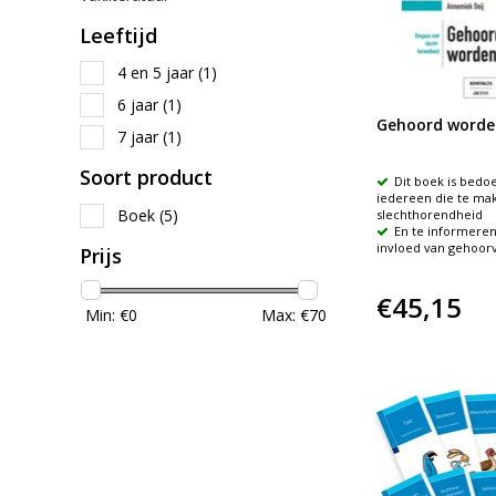
Leeftijd
4 en 5 jaar
(1)
6 jaar
(1)
Gehoord worde
7 jaar
(1)
Soort product
Dit boek is bedo
iedereen die te ma
Boek
(5)
slechthorendheid
En te informeren
invloed van gehoorv
Prijs
€45,15
Min: €
0
Max: €
70