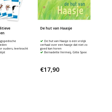
itieve
De hut van Haasje
den
logopedische
De hut van Haasje is een vrolijk
ieden
verhaal over een haasje dat niet zo
or ouders, leerkracht
goed kan horen
lijst
Bernadette Vermeij, Gitte Spee
€17,90