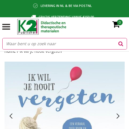
LEVERING IN NL & BE VIA POSTNL
GRATIS VERZENDING VANAF €150,00
0
BETALING VIA IDEAL, BANCONTACT OF FACTUUR
Home
/
Ik wil je nooit vergeten