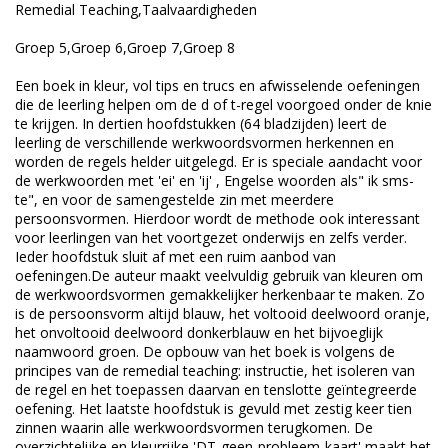
Remedial Teaching,Taalvaardigheden
Groep 5,Groep 6,Groep 7,Groep 8
Een boek in kleur, vol tips en trucs en afwisselende oefeningen
die de leerling helpen om de d of t-regel voorgoed onder de knie
te krijgen. In dertien hoofdstukken (64 bladzijden) leert de
leerling de verschillende werkwoordsvormen herkennen en
worden de regels helder uitgelegd. Er is speciale aandacht voor
de werkwoorden met 'ei' en 'ij' , Engelse woorden als" ik sms-
te", en voor de samengestelde zin met meerdere
persoonsvormen. Hierdoor wordt de methode ook interessant
voor leerlingen van het voortgezet onderwijs en zelfs verder.
Ieder hoofdstuk sluit af met een ruim aanbod van
oefeningen.De auteur maakt veelvuldig gebruik van kleuren om
de werkwoordsvormen gemakkelijker herkenbaar te maken. Zo
is de persoonsvorm altijd blauw, het voltooid deelwoord oranje,
het onvoltooid deelwoord donkerblauw en het bijvoeglijk
naamwoord groen. De opbouw van het boek is volgens de
principes van de remedial teaching: instructie, het isoleren van
de regel en het toepassen daarvan en tenslotte geïntegreerde
oefening. Het laatste hoofdstuk is gevuld met zestig keer tien
zinnen waarin alle werkwoordsvormen terugkomen. De
overzichtelijke en kleurrijke 'DT-geen-probleem-kaart' maakt het