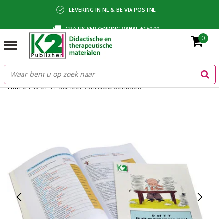
LEVERING IN NL & BE VIA POSTNL
GRATIS VERZENDING VANAF €150,00
0
BETALING VIA IDEAL, BANCONTACT OF FACTUUR
Home
/
D of T? set leer-/antwoordenboek