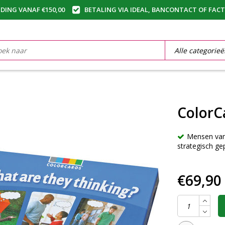
DING VANAF €150,00
BETALING VIA IDEAL, BANCONTACT OF FAC
ColorC
Mensen van a
strategisch ge
€69,90