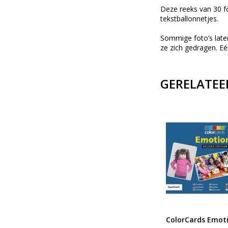
Deze reeks van 30 fo
tekstballonnetjes.
Sommige foto’s late
ze zich gedragen. Eé
GERELATEE
je?
Fotoboxen gevoelens
ColorCards Emot