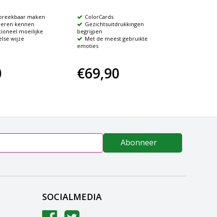
maar
preekbaar maken
ColorCards
Spele
 leren kennen
Gezichtsuitdrukkingen
denken 
ioneel moeilijke
begrijpen
Met v
lse wijze
Met de meest gebruikte
spelsugg
emoties
0
€69,90
€34
Abonneer
SOCIALMEDIA