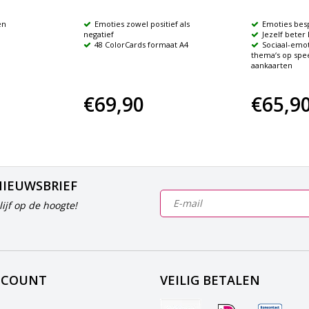
en
Emoties zowel positief als
Emoties bes
negatief
Jezelf beter
48 ColorCards formaat A4
Sociaal-emot
thema‘s op spee
aankaarten
€69,90
€65,9
NIEUWSBRIEF
ijf op de hoogte!
CCOUNT
VEILIG BETALEN