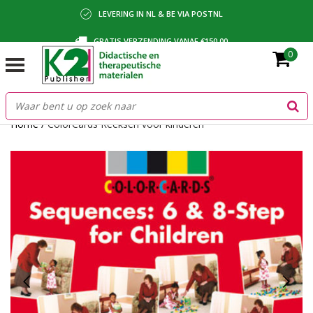
LEVERING IN NL & BE VIA POSTNL
GRATIS VERZENDING VANAF €150,00
0
BETALING VIA IDEAL, BANCONTACT OF FACTUUR
Home
/
ColorCards Reeksen voor kinderen