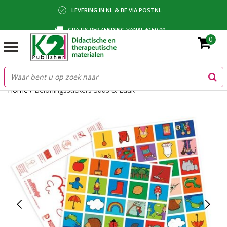
LEVERING IN NL & BE VIA POSTNL
GRATIS VERZENDING VANAF €150,00
0
BETALING VIA IDEAL, BANCONTACT OF FACTUUR
Home
/
Beloningsstickers Suus & Luuk