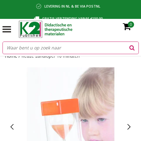
LEVERING IN NL & BE VIA POSTNL
GRATIS VERZENDING VANAF €150,00
0
BETALING VIA IDEAL, BANCONTACT OF FACTUUR
Home
/
Reuze zandloper 10 minuten