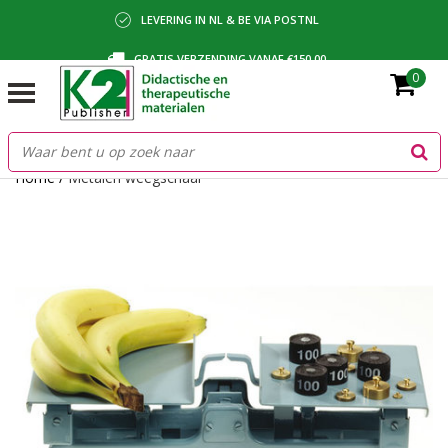
LEVERING IN NL & BE VIA POSTNL
GRATIS VERZENDING VANAF €150,00
0
BETALING VIA IDEAL, BANCONTACT OF FACTUUR
Home
/
Metalen weegschaal