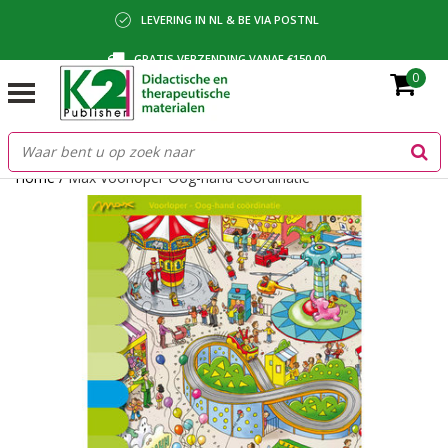
LEVERING IN NL & BE VIA POSTNL
GRATIS VERZENDING VANAF €150,00
0
BETALING VIA IDEAL, BANCONTACT OF FACTUUR
Home
/
Max Voorloper Oog-hand coördinatie