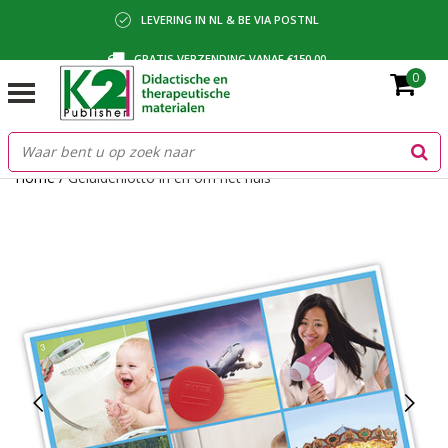
LEVERING IN NL & BE VIA POSTNL
GRATIS VERZENDING VANAF €150,00
0
BETALING VIA IDEAL, BANCONTACT OF FACTUUR
Home
/
Geluidenlotto in en om het huis