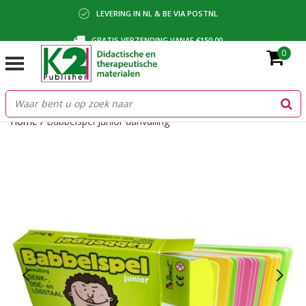
LEVERING IN NL & BE VIA POSTNL
GRATIS VERZENDING VANAF €150,00
0
BETALING VIA IDEAL, BANCONTACT OF FACTUUR
Home
/
Babbelspel Junior aanvulling