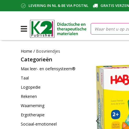
LEVERING IN NL & BE VIA POSTNL
GRATIS VERZEN
Home
/
Bosvriendjes
Categorieën
Max leer- en oefensysteem®
Taal
Logopedie
Rekenen
Waarneming
Ergotherapie
Sociaal-emotioneel