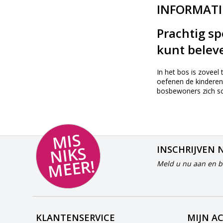
INFORMATI
Prachtig sp
kunt belev
In het bos is zoveel
oefenen de kinderen
bosbewoners zich sch
MI
S
NI
K
M
E
E
S
INSCHRIJVEN 
R!
Meld u nu aan en bl
KLANTENSERVICE
MIJN A