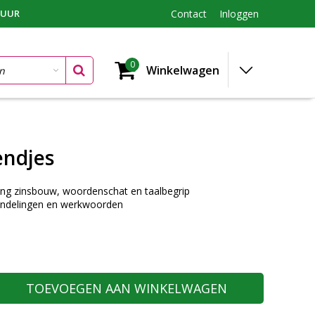
TUUR
Contact
Inloggen
0
Winkelwagen
endjes
ing zinsbouw, woordenschat en taalbegrip
ndelingen en werkwoorden
TOEVOEGEN AAN WINKELWAGEN