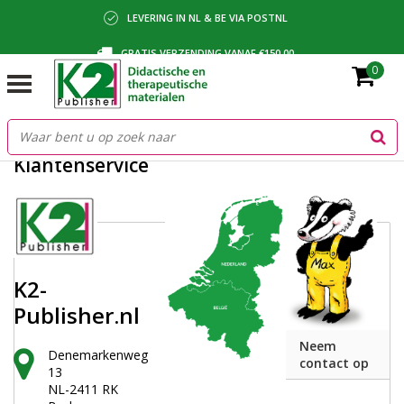
LEVERING IN NL & BE VIA POSTNL
GRATIS VERZENDING VANAF €150,00
0
BETALING VIA IDEAL, BANCONTACT OF FACTUUR
Klantenservice
K2-
Publisher.nl
Neem
Denemarkenweg
contact op
13
NL-2411 RK